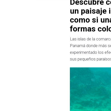
Descubre c
un paisaje 
como si un
formas colo
Las islas de la comarca
Panamá donde más se h
experimentado los efec
sus pequeños paraísos