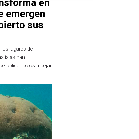
ansforma en
ue emergen
bierto sus
 los lugares de
s islas han
be obligándolos a dejar